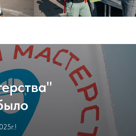
терства"
 было
025г.!