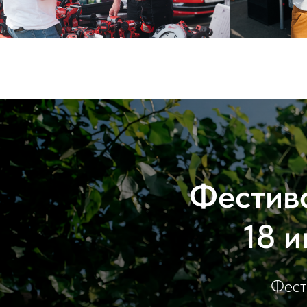
Фестива
18 и
Фести